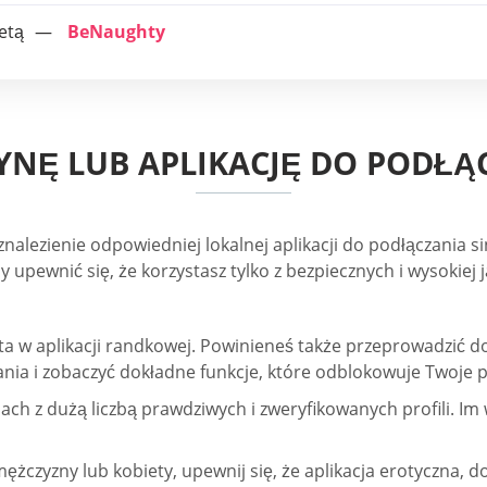
ietą
BeNaughty
YNĘ LUB APLIKACJĘ DO PODŁĄ
 znalezienie odpowiedniej lokalnej aplikacji do podłączania s
 upewnić się, że korzystasz tylko z bezpiecznych i wysokiej j
 w aplikacji randkowej. Powinieneś także przeprowadzić d
ania i zobaczyć dokładne funkcje, które odblokowuje Twoje p
jach z dużą liczbą prawdziwych i zweryfikowanych profili. 
ężczyzny lub kobiety, upewnij się, że aplikacja erotyczna, d