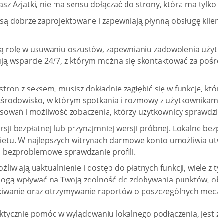
sz Azjatki, nie ma sensu dołączać do strony, która ma tylko
 dobrze zaprojektowane i zapewniają płynną obsługę klienta.
 rolę w usuwaniu oszustów, zapewnianiu zadowolenia użytk
ują wsparcie 24/7, z którym można się skontaktować za pośr
tron z seksem, musisz dokładnie zagłębić się w funkcje, któ
ą środowisko, w którym spotkania i rozmowy z użytkownikami
owań i możliwość zobaczenia, którzy użytkownicy sprawdzili
rsji bezpłatnej lub przynajmniej wersji próbnej. Lokalne be
kietu. W najlepszych witrynach darmowe konto umożliwia ut
i bezproblemowe sprawdzanie profili.
liwiają uaktualnienie i dostęp do płatnych funkcji, wiele z 
mogą wpływać na Twoją zdolność do zdobywania punktów, obe
zukiwanie oraz otrzymywanie raportów o poszczególnych mec
faktycznie pomóc w wylądowaniu lokalnego podłączenia, jes