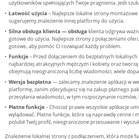
użytkowników spełniających Twoje pragnienia. Jeśli szuka
Łatwość użycia
– Najlepsze lokalne strony montażowe są
sugerujemy znalezienie innej platformy do użycia.
Silna obsługa klienta — obsługa
klienta odgrywa ważną
gotowe do użycia. Najlepsze strony z połączeniami ofer
gotowe, aby pomóc Ci rozwiązać każdy problem.
Funkcje
– Przed dołączeniem do bezpłatnych lokalnych s
najbardziej atrakcyjnych mężczyzn i kobiety oraz tworz
obejmują nieograniczoną liczbę wiadomości, wiele dopas
Wersja bezpłatna
— zalecamy znalezienie aplikacji w we
platformę, zanim zdecydujesz się na zakup płatnego pa
przesyłania wiadomości, w tym rozpoczynanie rozmów, 
Płatne funkcje
– Chociaż prawie wszystkie aplikacje umoż
wylądować. Płatne funkcje, które są naprawdę cenne i 
polubił Twój profil, nieograniczone przesuwanie i wys
Znalezienie lokalnej strony z podłączeniem, która może 