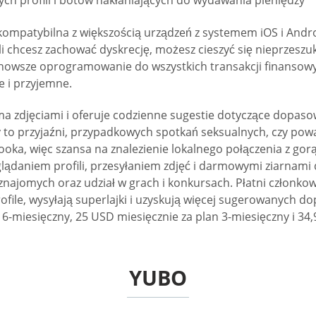
ych profili i botów nakłaniających do wydawania pieniędzy
kompatybilna z większością urządzeń z systemem iOS i Andro
Jeśli chcesz zachować dyskrecję, możesz cieszyć się nieprze
jnowsze oprogramowanie do wszystkich transakcji finansow
e i przyjemne.
a zdjęciami i oferuje codzienne sugestie dotyczące dopasow
zy to przyjaźni, przypadkowych spotkań seksualnych, czy po
a, więc szansa na znalezienie lokalnego połączenia z gorą
lądaniem profili, przesyłaniem zdjęć i darmowymi ziarnami 
a znajomych oraz udział w grach i konkursach. Płatni człon
file, wysyłają superlajki i uzyskują więcej sugerowanych 
 6-miesięczny, 25 USD miesięcznie za plan 3-miesięczny i 34
YUBO