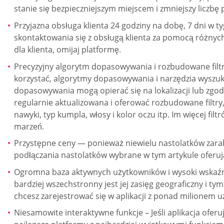
stanie się bezpieczniejszym miejscem i zmniejszy liczbę 
Przyjazna obsługa klienta 24 godziny na dobę, 7 dni w t
skontaktowania się z obsługą klienta za pomocą różnyc
dla klienta, omijaj platformę.
Precyzyjny algorytm dopasowywania i rozbudowane filt
korzystać, algorytmy dopasowywania i narzędzia wyszuki
dopasowywania mogą opierać się na lokalizacji lub zgod
regularnie aktualizowana i oferować rozbudowane filtry, w
nawyki, typ kumpla, włosy i kolor oczu itp. Im więcej f
marzeń.
Przystępne ceny — ponieważ niewielu nastolatków zarab
podłączania nastolatków wybrane w tym artykule oferu
Ogromna baza aktywnych użytkowników i wysoki wskaźnik
bardziej wszechstronny jest jej zasięg geograficzny i t
chcesz zarejestrować się w aplikacji z ponad milionem 
Niesamowite interaktywne funkcje – Jeśli aplikacja oferu