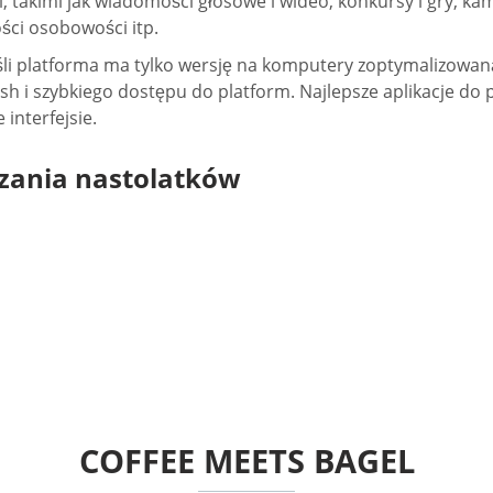
i, takimi jak wiadomości głosowe i wideo, konkursy i gry, k
ści osobowości itp.
eśli platforma ma tylko wersję na komputery zoptymalizowa
 szybkiego dostępu do platform. Najlepsze aplikacje do pod
interfejsie.
ączania nastolatków
COFFEE MEETS BAGEL