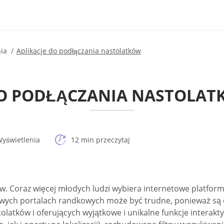
nia
Aplikacje do podłączania nastolatków
 DO PODŁĄCZANIA NASTOLATK
yświetlenia
12 min przeczytaj
w. Coraz więcej młodych ludzi wybiera internetowe platform
owych portalach randkowych może być trudne, ponieważ są 
tolatków i oferujących wyjątkowe i unikalne funkcje inter