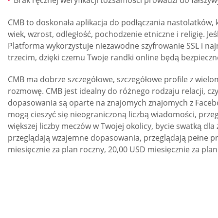
Brak ręcznej weryfikacji tożsamości prowadzi do fałszyw
CMB to doskonała aplikacja do podłączania nastolatków, 
wiek, wzrost, odległość, pochodzenie etniczne i religię. 
Platforma wykorzystuje niezawodne szyfrowanie SSL i na
trzecim, dzięki czemu Twoje randki online będą bezpieczn
CMB ma dobrze szczegółowe, szczegółowe profile z wielom
rozmowę. CMB jest idealny do różnego rodzaju relacji, c
dopasowania są oparte na znajomych znajomych z Facebook
mogą cieszyć się nieograniczoną liczbą wiadomości, przeg
większej liczby meczów w Twojej okolicy, bycie swatką dl
przeglądają wzajemne dopasowania, przeglądają pełne pro
miesięcznie za plan roczny, 20,00 USD miesięcznie za plan