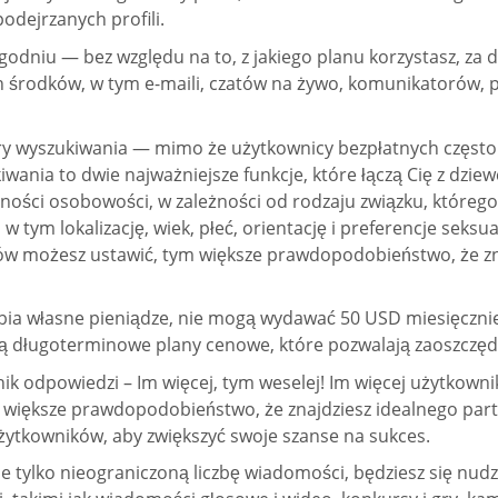
podejrzanych profili.
ygodniu — bez względu na to, z jakiego planu korzystasz, za
h środków, w tym e-maili, czatów na żywo, komunikatorów, p
ry wyszukiwania — mimo że użytkownicy bezpłatnych często 
wania to dwie najważniejsze funkcje, które łączą Cię z dzi
ności osobowości, w zależności od rodzaju związku, którego 
 tym lokalizację, wiek, płeć, orientację i preferencje seksua
iltrów możesz ustawić, tym większe prawdopodobieństwo, że z
ia własne pieniądze, nie mogą wydawać 50 USD miesięcznie 
ją długoterminowe plany cenowe, które pozwalają zaoszczęd
 odpowiedzi – Im więcej, tym weselej! Im więcej użytkowni
ym większe prawdopodobieństwo, że znajdziesz idealnego partn
użytkowników, aby zwiększyć swoje szanse na sukces.
je tylko nieograniczoną liczbę wiadomości, będziesz się nudz