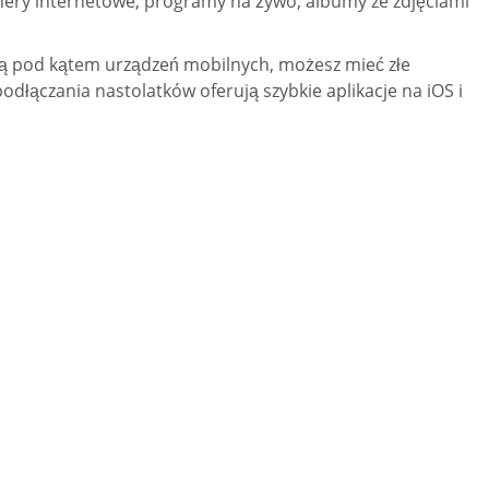
amery internetowe, programy na żywo, albumy ze zdjęciami
ną pod kątem urządzeń mobilnych, możesz mieć złe
łączania nastolatków oferują szybkie aplikacje na iOS i