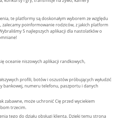
a, konkursy i gry, transmisje na żywo, kamery
czenia, te platformy są doskonałym wyborem ze względu
, zalecamy poinformowanie rodziców, z jakich platform
Wybraliśmy 5 najlepszych aplikacji dla nastolatków o
pomniane!
 się oceanie niszowych aplikacji randkowych,
fałszywych profili, botów i oszustów próbujących wyłudzić
ty bankowej, numeru telefonu, paszportu i danych
 tak zabawne, może uchronić Cię przed wyciekiem
sobom trzecim.
enia tego do działu obsługi klienta. Dzięki temu strona