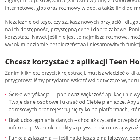
algorytm dopasowywania (zarówno zgodny z osobowością, ja
internetowe, głos oraz rozmowy wideo, a także linki do me
Niezależnie od tego, czy szukasz nowych przyjaciół, dłu
na ich dostępność, przystępną cenę i dobrą zabawę! Poni
korzystasz. Nawet jeśli nie jest to najmilsza rozmowa, m
wysokim poziomie bezpieczeństwa i niesamowitych funkcj
Chcesz korzystać z aplikacji Teen H
Zanim klikniesz przycisk rejestracji, musisz wiedzieć o ki
przygotowaliśmy przydatne wskazówki dotyczące wyboru n
Ścisła weryfikacja — ponieważ większość aplikacji nie w
Twoje dane osobowe i ukraść od Ciebie pieniądze. Aby 
adresowych oraz rejestruj się tylko na platformach, które
Brak udostępniania danych – chociaż czytanie przepisów
informacji. Warunki i polityka prywatności muszą wyraź
Funkcja zgłaszania — jeśli natkniesz się na fałszywy, po