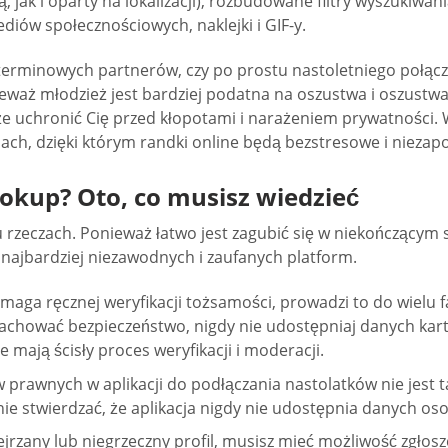
k i oparty na lokalizacji), rozbudowane filtry wyszukiwani
diów społecznościowych, naklejki i GIF-y.
goterminowych partnerów, czy po prostu nastoletniego połą
eważ młodzież jest bardziej podatna na oszustwa i oszustwa
oże uchronić Cię przed kłopotami i narażeniem prywatności. 
ach, dzięki którym randki online będą bezstresowe i nieza
ookup? Oto, co musisz wiedzieć
lku rzeczach. Ponieważ łatwo jest zagubić się w niekończącym
ajbardziej niezawodnych i zaufanych platform.
ymaga ręcznej weryfikacji tożsamości, prowadzi to do wielu 
zachować bezpieczeństwo, nigdy nie udostępniaj danych kar
 mają ścisły proces weryfikacji i moderacji.
 prawnych w aplikacji do podłączania nastolatków nie jest
nie stwierdzać, że aplikacja nigdy nie udostępnia danych o
dejrzany lub niegrzeczny profil, musisz mieć możliwość zgłosz