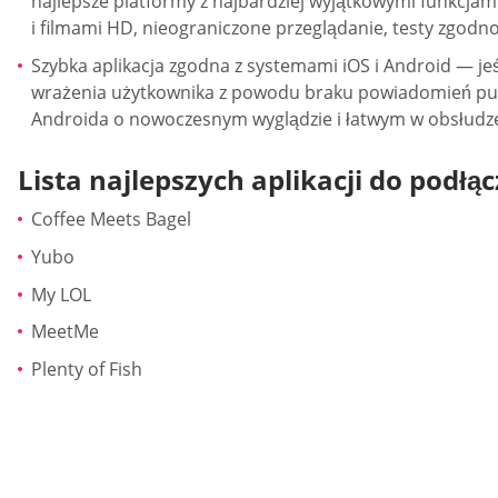
najlepsze platformy z najbardziej wyjątkowymi funkcjam
i filmami HD, nieograniczone przeglądanie, testy zgodno
Szybka aplikacja zgodna z systemami iOS i Android — j
wrażenia użytkownika z powodu braku powiadomień push i
Androida o nowoczesnym wyglądzie i łatwym w obsłudze 
Lista najlepszych aplikacji do podł
Coffee Meets Bagel
Yubo
My LOL
MeetMe
Plenty of Fish