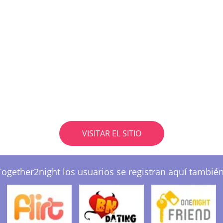
VISITAR EL SITIO
Together2night los usuarios se registran aquí también