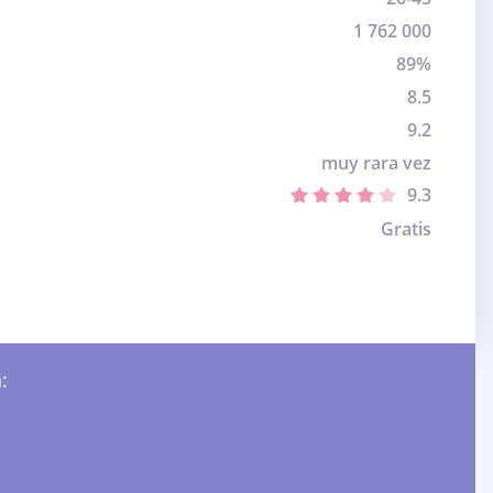
1 762 000
89%
8.5
9.2
muy rara vez
9.3
Gratis
: