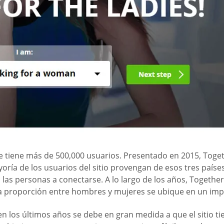
e tiene más de 500,000 usuarios. Presentado en 2015, Toge
oría de los usuarios del sitio provengan de esos tres país
 las personas a conectarse. A lo largo de los años, Togeth
e la proporción entre hombres y mujeres se ubique en un imp
 los últimos años se debe en gran medida a que el sitio tie