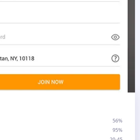
56%
95%
20-45